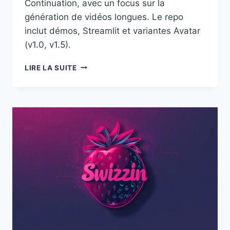
Continuation, avec un focus sur la
génération de vidéos longues. Le repo
inclut démos, Streamlit et variantes Avatar
(v1.0, v1.5).
LONGCAT-
LIRE LA SUITE
VIDEO
:
UN
MODÈLE
OPEN
SOURCE
POUR
GÉNÉRER
DES
VIDÉOS
LONGUES
(TEXTE,
IMAGE,
CONTINUATION)
ET