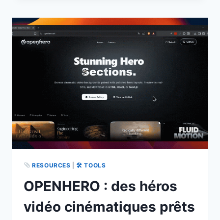
ET
RÉSUMER
DES
ENREGISTREMENTS
EN
LOCAL
SUR
MAC
RESOURCES
|
🛠 TOOLS
OPENHERO : des héros
vidéo cinématiques prêts