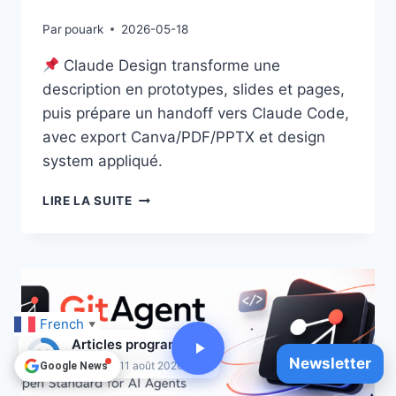
Par
pouark
2026-05-18
Claude Design transforme une
description en prototypes, slides et pages,
puis prépare un handoff vers Claude Code,
avec export Canva/PDF/PPTX et design
system appliqué.
CLAUDE
LIRE LA SUITE
DESIGN
:
PASSER
D’UNE
IDÉE
À
French
UN
▼
Articles programmés
PROTOTYPE,
26
Newsletter
PUIS
Jusqu'au 11 août 2026
Google News
AU