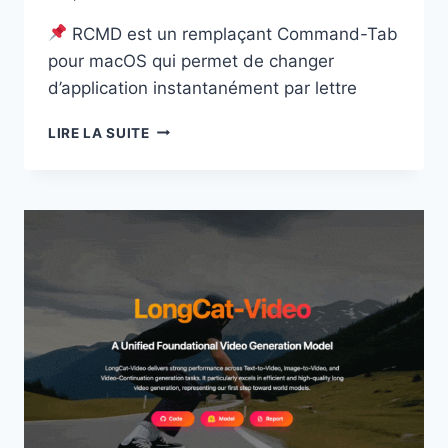
RCMD est un remplaçant Command-Tab
pour macOS qui permet de changer
d’application instantanément par lettre
RCMD
LIRE LA SUITE
:
CHANGEZ
D’APPLICATION
MACOS
INSTANTANÉMENT
AVEC
⌘
RIGHT
COMMAND