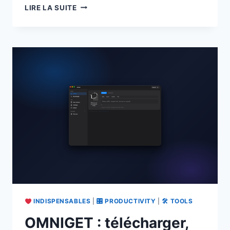
ORNITH-
LIRE LA SUITE
1.0
:
DES
MODÈLES
OPEN
SOURCE
QUI
APPRENNENT
À
MIEUX
CODER
EN
MODE
AGENT
INDISPENSABLES
|
🎛 PRODUCTIVITY
|
🛠 TOOLS
OMNIGET : télécharger,