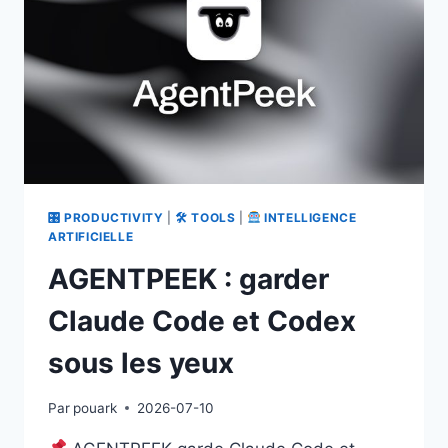
SUR
L’IDE
🎛 PRODUCTIVITY
|
🛠 TOOLS
|
INTELLIGENCE
ARTIFICIELLE
AGENTPEEK : garder
Claude Code et Codex
sous les yeux
Par
pouark
2026-07-10