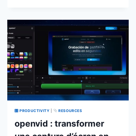
:
DES
SHADERS
ET
EFFETS
WEB
PRÊTS
POUR
LA
PROD
🎛 PRODUCTIVITY
|
RESOURCES
openvid : transformer