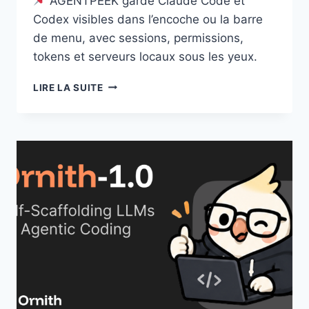
AGENTPEEK garde Claude Code et
Codex visibles dans l’encoche ou la barre
de menu, avec sessions, permissions,
tokens et serveurs locaux sous les yeux.
AGENTPEEK
LIRE LA SUITE
:
GARDER
CLAUDE
CODE
ET
CODEX
SOUS
LES
YEUX