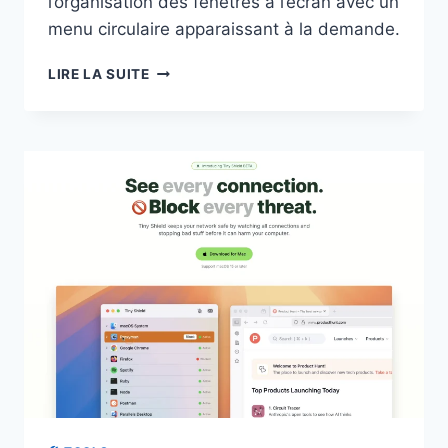
l’organisation des fenêtres à l’écran avec un
menu circulaire apparaissant à la demande.
LOOP
LIRE LA SUITE
:
UN
MENU
RADIAL
POUR
ORGANISER
VOS
FENÊTRES
MACOS