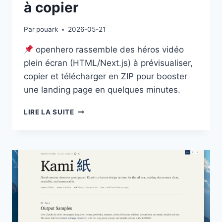
à copier
Par
pouark
2026-05-21
openhero rassemble des héros vidéo
plein écran (HTML/Next.js) à prévisualiser,
copier et télécharger en ZIP pour booster
une landing page en quelques minutes.
OPENHERO
LIRE LA SUITE
:
DES
HÉROS
VIDÉO
CINÉMATIQUES
PRÊTS
À
COPIER