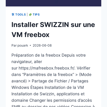
DES
AVATARS
PILOTÉS
🛠 TOOLS
|
TIPS
PAR
Installer SWIZZIN sur une
L’AUDIO
VM freebox
Par
pouark
2026-06-08
Préparation de la freebox Depuis votre
navigateur, aller
sur https://mafreebox.freebox.fr/. Vérifier
dans “Paramètres de la freebox” > (Mode
avancé) > Partage de Fichier / Partages
Windows Étapes Installation de la VM
Installation de Swizzin, applications et
domaine Changer les permissions d’accès
SMB au dossier de nos vidéos Connexion à