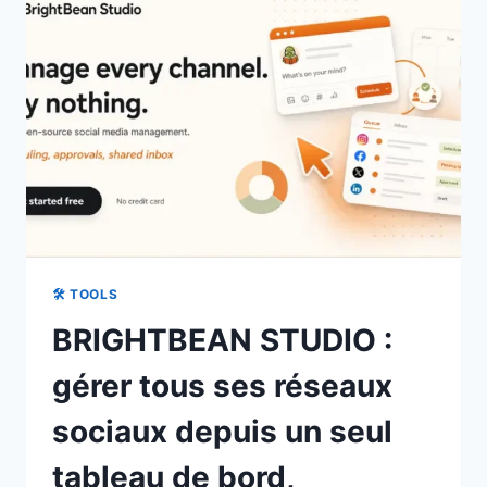
LE
RÉSEAU
DE
SON
MAC
EN
TEMPS
RÉEL
🛠 TOOLS
BRIGHTBEAN STUDIO :
gérer tous ses réseaux
sociaux depuis un seul
tableau de bord,