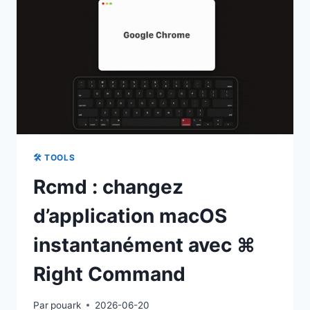
DEPUIS
UN
SEUL
TABLEAU
DE
BORD,
GRATUITEMENT
🛠 TOOLS
Rcmd : changez
d’application macOS
instantanément avec ⌘
Right Command
Par
pouark
2026-06-20