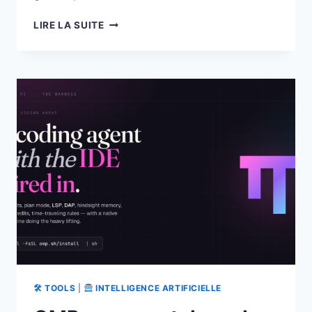
SYSTEME.IO
LIRE LA SUITE
:
LA
PLATEFORME
TOUT-
EN-
UN
POUR
LANCER
SON
BUSINESS
EN
LIGNE,
AVEC
UN
PLAN
GRATUIT
PERMANENT
🛠 TOOLS
|
INTELLIGENCE ARTIFICIELLE