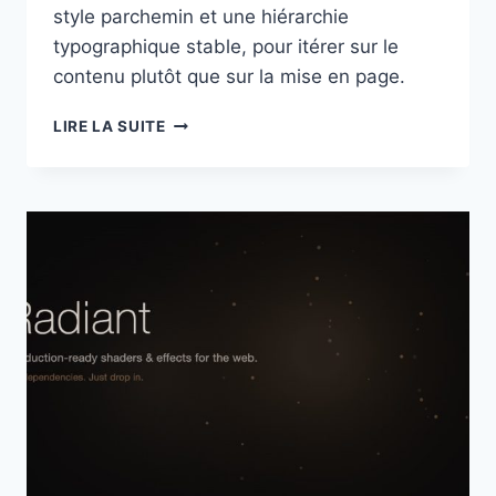
style parchemin et une hiérarchie
typographique stable, pour itérer sur le
contenu plutôt que sur la mise en page.
KAMI
LIRE LA SUITE
:
UN
DESIGN
SYSTEM
“PAPIER”
POUR
SORTIR
DES
DOCUMENTS
PRO,
COHÉRENTS
ET
BEAUX