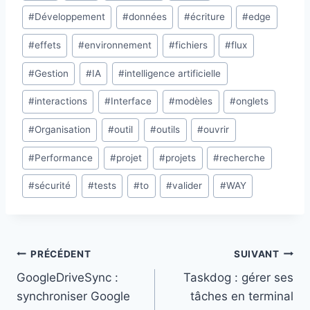
publication :
#
Développement
#
données
#
écriture
#
edge
#
effets
#
environnement
#
fichiers
#
flux
#
Gestion
#
IA
#
intelligence artificielle
#
interactions
#
Interface
#
modèles
#
onglets
#
Organisation
#
outil
#
outils
#
ouvrir
#
Performance
#
projet
#
projets
#
recherche
#
sécurité
#
tests
#
to
#
valider
#
WAY
Navigation
PRÉCÉDENT
SUIVANT
GoogleDriveSync :
Taskdog : gérer ses
de
synchroniser Google
tâches en terminal