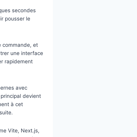
elques secondes
ir pousser le
une commande, et
rer une interface
ter rapidement
dernes avec
principal devient
ment à cet
suite.
e Vite, Next.js,