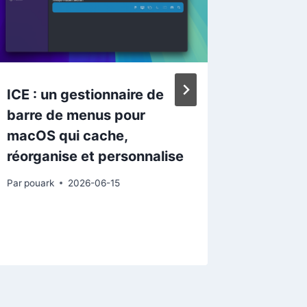
ICE : un gestionnaire de
UNLIMI
barre de menus pour
analyse
macOS qui cache,
pages 
réorganise et personnalise
seule p
explose
Par
pouark
2026-06-15
Par
pouark