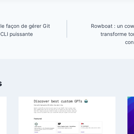
lle façon de gérer Git
Rowboat : un cowor
 CLI puissante
transforme to
con
s