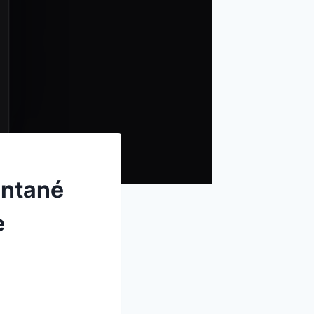
antané
e