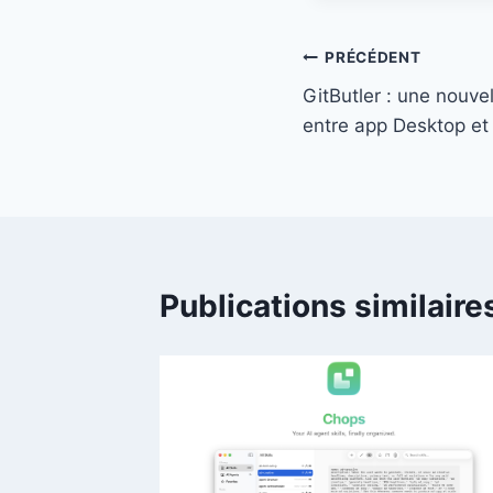
Navigation
PRÉCÉDENT
GitButler : une nouve
de
entre app Desktop et
l’article
Publications similaire