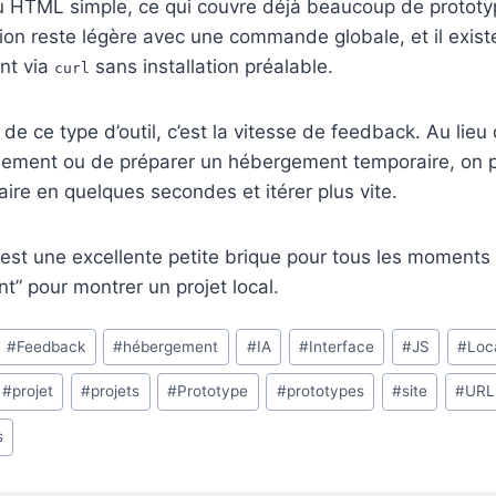
 HTML simple, ce qui couvre déjà beaucoup de prototyp
lation reste légère avec une commande globale, et il exi
nt via
sans installation préalable.
curl
de ce type d’outil, c’est la vitesse de feedback. Au lieu
oiement ou de préparer un hébergement temporaire, on 
aire en quelques secondes et itérer plus vite.
 est une excellente petite brique pour tous les moments o
nt” pour montrer un projet local.
#
Feedback
#
hébergement
#
IA
#
Interface
#
JS
#
Loc
#
projet
#
projets
#
Prototype
#
prototypes
#
site
#
URL
s