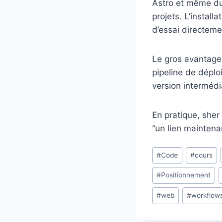
Astro et même du
projets. L’instal
d’essai directeme
Le gros avantage 
pipeline de dépl
version intermédi
En pratique, sher
“un lien maintena
Étiquettes
#
Code
#
cours
de
#
Positionnement
la
publication :
#
web
#
workflow