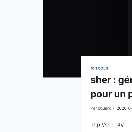
🛠 TOOLS
sher : gé
pour un 
Par
pouark
2026-0
http://sher.sh/