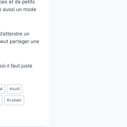
es et de petits
ste aussi un mode
 d’attendre un
peut partager une
ù il faut juste
al
#
outil
#
valider