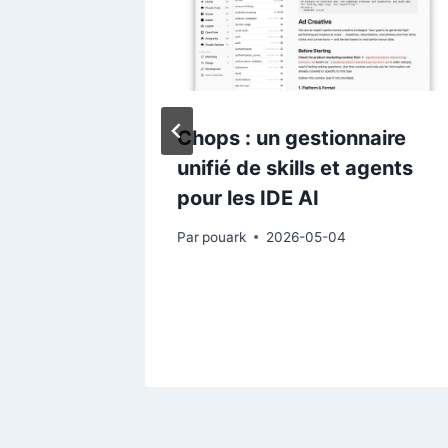
Chops : un gestionnaire
s
unifié de skills et agents
de
pour les IDE AI
Par
pouark
2026-05-04