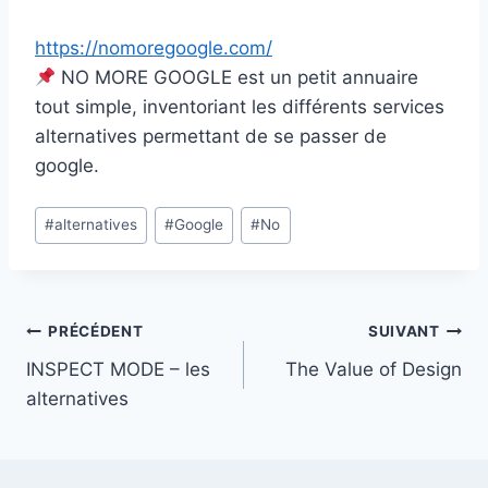
https://nomoregoogle.com/
NO MORE GOOGLE est un petit annuaire
tout simple, inventoriant les différents services
alternatives permettant de se passer de
google.
Étiquettes
#
alternatives
#
Google
#
No
de
la
publication :
Navigation
PRÉCÉDENT
SUIVANT
INSPECT MODE – les
The Value of Design
de
alternatives
l’article