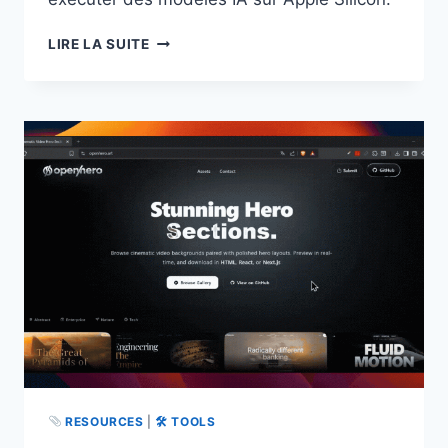
OLLAMA
LIRE LA SUITE
0.19
:
ENFIN
UNE
PRISE
EN
CHARGE
DES
MODÈLES
MLX
OPTIMISÉS
APPLE
SILICON
RESOURCES
|
🛠 TOOLS