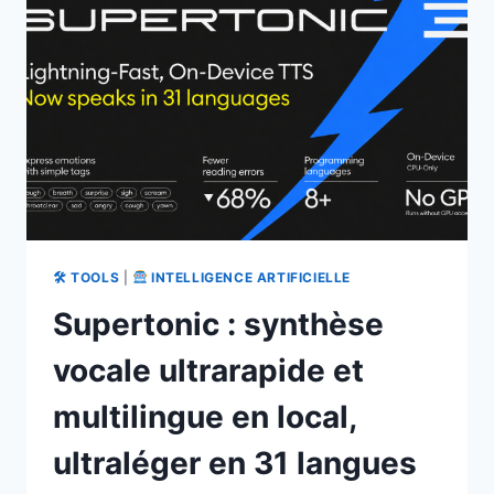
AVEC
QUICK
SORT
ET
ROUTINES
PERSONNALISABLES
🛠 TOOLS
|
INTELLIGENCE ARTIFICIELLE
Supertonic : synthèse
vocale ultrarapide et
multilingue en local,
ultraléger en 31 langues