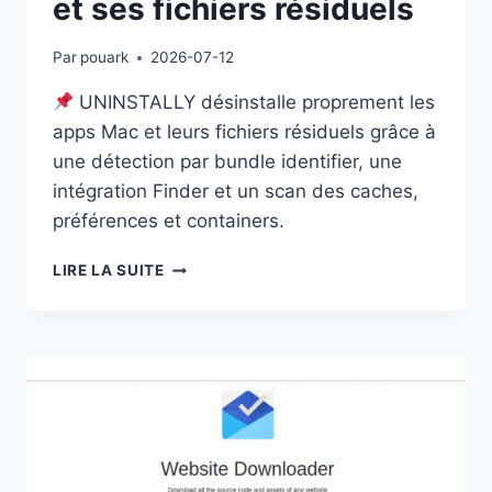
et ses fichiers résiduels
Par
pouark
2026-07-12
UNINSTALLY désinstalle proprement les
apps Mac et leurs fichiers résiduels grâce à
une détection par bundle identifier, une
intégration Finder et un scan des caches,
préférences et containers.
UNINSTALLY
LIRE LA SUITE
:
SUPPRIMER
PROPREMENT
UNE
APP
MAC
ET
SES
FICHIERS