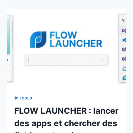
SES
FICHIERS
EN
TERMINAL
AVEC
VITESSE
ET
FLUIDITÉ
🛠 TOOLS
FLOW LAUNCHER : lancer
des apps et chercher des