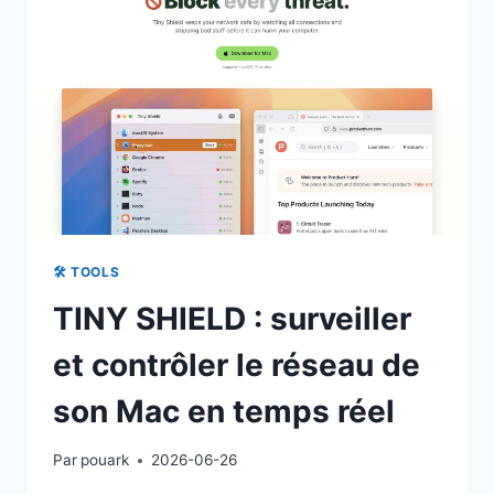
CHERCHER
DES
FICHIERS
PLUS
VITE
SUR
WINDOWS
🛠 TOOLS
TINY SHIELD : surveiller
et contrôler le réseau de
son Mac en temps réel
Par
pouark
2026-06-26