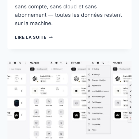
sans compte, sans cloud et sans
abonnement — toutes les données restent
sur la machine.
ASYAR
LIRE LA SUITE
:
L’ALTERNATIVE
OPEN
SOURCE
ET
LOCALE-
FIRST
À
RAYCAST
POUR
MACOS,
WINDOWS
ET
LINUX