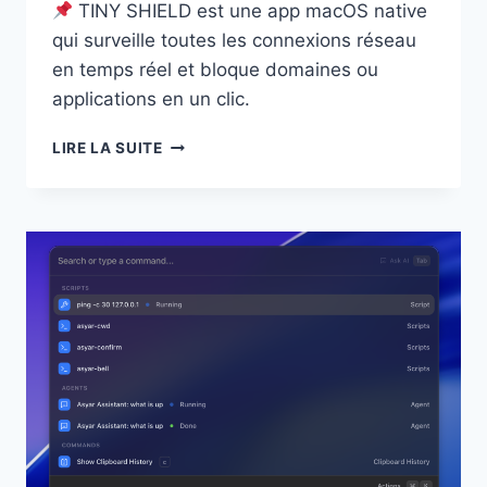
TINY SHIELD est une app macOS native
qui surveille toutes les connexions réseau
en temps réel et bloque domaines ou
applications en un clic.
TINY
LIRE LA SUITE
SHIELD
:
SURVEILLER
ET
CONTRÔLER
LE
RÉSEAU
DE
SON
MAC
EN
TEMPS
RÉEL