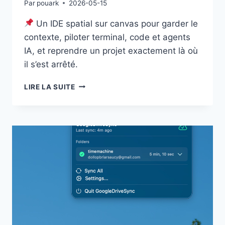
Par
pouark
2026-05-15
Un IDE spatial sur canvas pour garder le
contexte, piloter terminal, code et agents
IA, et reprendre un projet exactement là où
il s’est arrêté.
CODESURF
LIRE LA SUITE
:
UN
IDE
SPATIAL
SUR
CANVAS
POUR
PILOTER
CODE,
TERMINAL
ET
AGENTS
IA