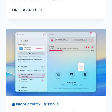
PI
LIRE LA SUITE
CODING
AGENT
:
UN
AGENT
DE
CODE
MINIMALISTE
QUI
SE
MODIFIE
LUI-
MÊME
🎛 PRODUCTIVITY
|
🛠 TOOLS