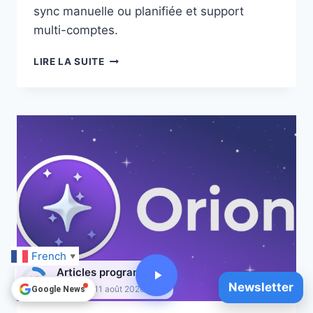
sync manuelle ou planifiée et support
multi-comptes.
GOOGLEDRIVESYNC
LIRE LA SUITE
:
SYNCHRONISER
GOOGLE
DRIVE
SUR
MACOS
AVEC
EXCLUSIONS
PRÉCISES
French
▼
Articles programmés
15
Newsletter
Jusqu'au 11 août 2026
Google News