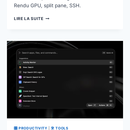
Rendu GPU, split pane, SSH.
TERMINAL-
LIRE LA SUITE
BROWSER
:
UN
NAVIGATEUR
COMPLET
DANS
VOTRE
TERMINAL
🎛 PRODUCTIVITY
|
🛠 TOOLS