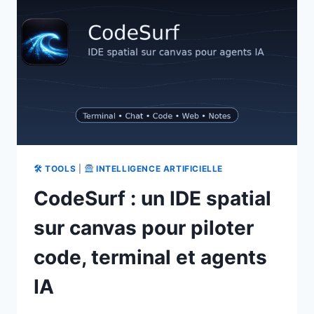
À
COPIER
🛠 TOOLS
|
INTELLIGENCE ARTIFICIELLE
CodeSurf : un IDE spatial
sur canvas pour piloter
code, terminal et agents
IA