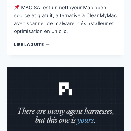
MAC SAI est un nettoyeur Mac open
source et gratuit, alternative à CleanMyMac
avec scanner de malware, désinstalleur et
optimisation en un clic.
MAC
LIRE LA SUITE
SAI
:
L’ALTERNATIVE
OPEN
SOURCE
ET
GRATUITE
À
CLEANMYMAC