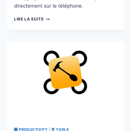
directement sur le téléphone.
WEB-
LIRE LA SUITE
TO-
APP
:
TRANSFORMER
N’IMPORTE
QUEL
SITE
WEB
EN
APPLICATION
ANDROID
DIRECTEMENT
SUR
SON
TÉLÉPHONE
🎛 PRODUCTIVITY
|
🛠 TOOLS