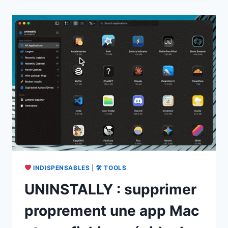
LE
LAUNCHER
MACOS
TOUT-
EN-
UN
RECONSTRUIT
EN
SWIFT
NATIF
INDISPENSABLES
|
🛠 TOOLS
UNINSTALLY : supprimer
proprement une app Mac