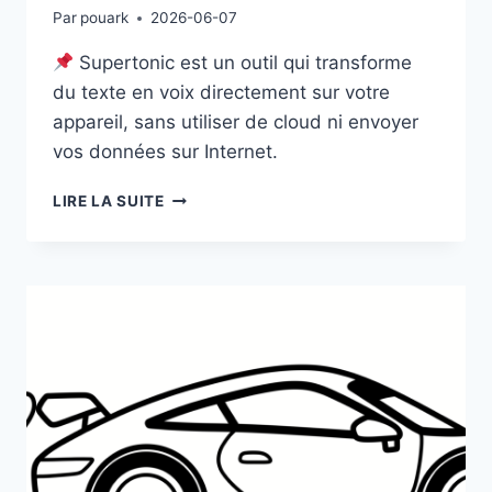
Par
pouark
2026-06-07
Supertonic est un outil qui transforme
du texte en voix directement sur votre
appareil, sans utiliser de cloud ni envoyer
vos données sur Internet.
SUPERTONIC
LIRE LA SUITE
:
SYNTHÈSE
VOCALE
ULTRARAPIDE
ET
MULTILINGUE
EN
LOCAL,
ULTRALÉGER
EN
31
LANGUES