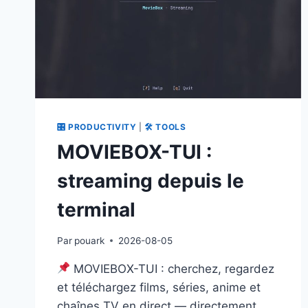
TERMINAL,
GIT
ET
DESIGN
SOUS
UN
SEUL
TOIT
🎛 PRODUCTIVITY
|
🛠 TOOLS
MOVIEBOX-TUI :
streaming depuis le
terminal
Par
pouark
2026-08-05
MOVIEBOX-TUI : cherchez, regardez
et téléchargez films, séries, anime et
chaînes TV en direct — directement