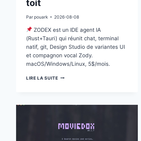
toit
Par
pouark
2026-08-08
ZODEX est un IDE agent IA
(Rust+Tauri) qui réunit chat, terminal
natif, git, Design Studio de variantes UI
et compagnon vocal Zody.
macOS/Windows/Linux, 5$/mois.
ZODEX
LIRE LA SUITE
:
UN
IDE
POUR
AGENTS
IA
QUI
REGROUPE
CHAT,