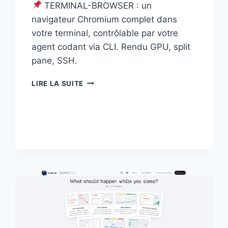
TERMINAL-BROWSER : un
navigateur Chromium complet dans
votre terminal, contrôlable par votre
agent codant via CLI. Rendu GPU, split
pane, SSH.
TERMINAL-
LIRE LA SUITE
BROWSER
:
UN
NAVIGATEUR
COMPLET
DANS
VOTRE
TERMINAL