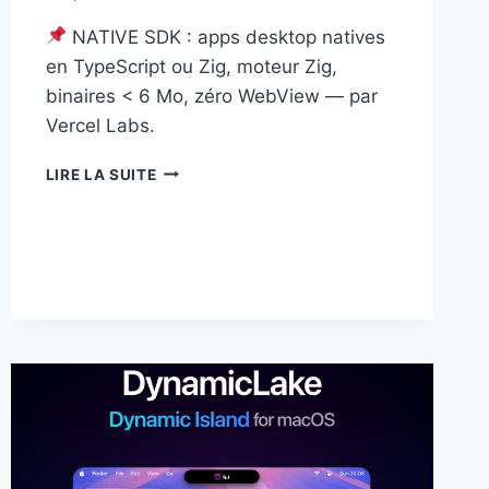
NATIVE SDK : apps desktop natives
en TypeScript ou Zig, moteur Zig,
binaires < 6 Mo, zéro WebView — par
Vercel Labs.
NATIVE
LIRE LA SUITE
SDK
:
UN
TOOLKIT
VERCEL
POUR
DES
APPS
DESKTOP
NATIVES
SANS
WEBVIEW
NI