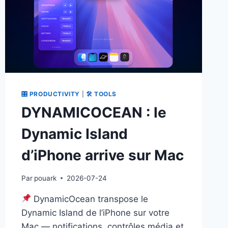
RUNTIME
JS
🎛 PRODUCTIVITY
|
🛠 TOOLS
DYNAMICOCEAN : le
Dynamic Island
d’iPhone arrive sur Mac
Par
pouark
2026-07-24
DynamicOcean transpose le
Dynamic Island de l’iPhone sur votre
Mac — notifications, contrôles média et