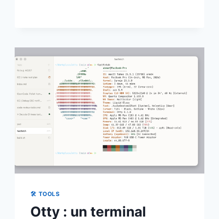
AUX
JEUX
WINDOWS
SUR
MAC
AVEC
COMPATIBILITÉ
PERSONNALISÉE
🛠 TOOLS
Otty : un terminal