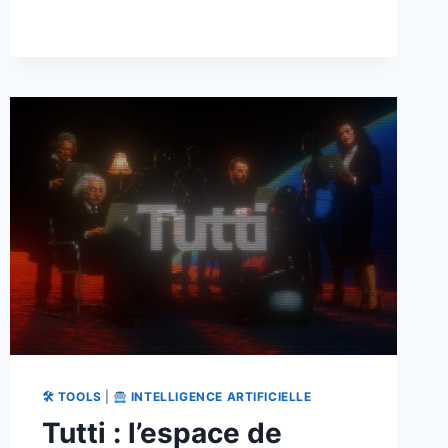
UN
TERMINAL
MAC
QUI
COMPREND
VOTRE
SESSION
🛠 TOOLS
|
INTELLIGENCE ARTIFICIELLE
Tutti : l’espace de