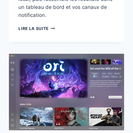
un tableau de bord et vos canaux de
notification.
LOOPANY
LIRE LA SUITE
:
PLANIFIER
LE
TRAVAIL
RÉCURRENT
DE
VOS
AGENTS
DE
CODE