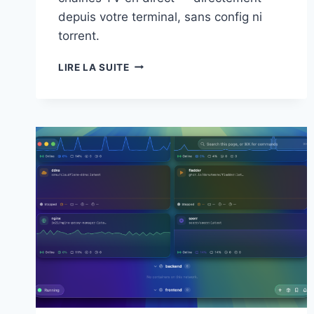
depuis votre terminal, sans config ni
torrent.
MOVIEBOX-
LIRE LA SUITE
TUI
:
STREAMING
DEPUIS
LE
TERMINAL