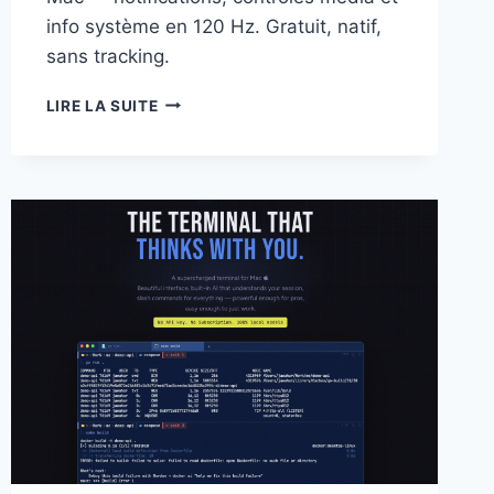
info système en 120 Hz. Gratuit, natif,
sans tracking.
DYNAMICOCEAN
LIRE LA SUITE
:
LE
DYNAMIC
ISLAND
D’IPHONE
ARRIVE
SUR
MAC