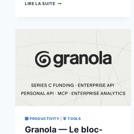
CONTAINED
LIRE LA SUITE
:
L’INTERFACE
MACOS
NATIVE
POUR
LE
CONTAINER
CLI
D’APPLE
🎛 PRODUCTIVITY
|
🛠 TOOLS
Granola — Le bloc-