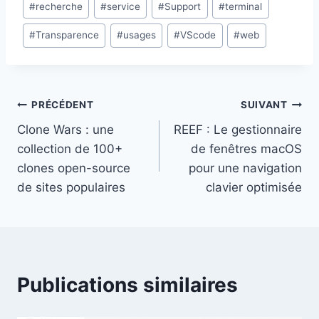
#
recherche
#
service
#
Support
#
terminal
#
Transparence
#
usages
#
VScode
#
web
Navigation
PRÉCÉDENT
SUIVANT
Clone Wars : une
REEF : Le gestionnaire
de
collection de 100+
de fenêtres macOS
l’article
clones open-source
pour une navigation
de sites populaires
clavier optimisée
Publications similaires