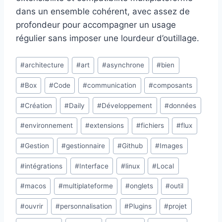
dans un ensemble cohérent, avec assez de
profondeur pour accompagner un usage
régulier sans imposer une lourdeur d’outillage.
Étiquettes
#
architecture
#
art
#
asynchrone
#
bien
de
#
Box
#
Code
#
communication
#
composants
la
publication :
#
Création
#
Daily
#
Développement
#
données
#
environnement
#
extensions
#
fichiers
#
flux
#
Gestion
#
gestionnaire
#
Github
#
Images
#
intégrations
#
Interface
#
linux
#
Local
#
macos
#
multiplateforme
#
onglets
#
outil
#
ouvrir
#
personnalisation
#
Plugins
#
projet