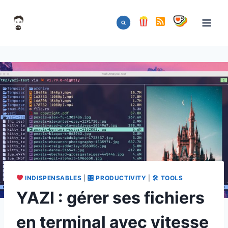
Aller
au
contenu
INDISPENSABLES
|
🎛 PRODUCTIVITY
|
🛠 TOOLS
YAZI : gérer ses fichiers
en terminal avec vitesse