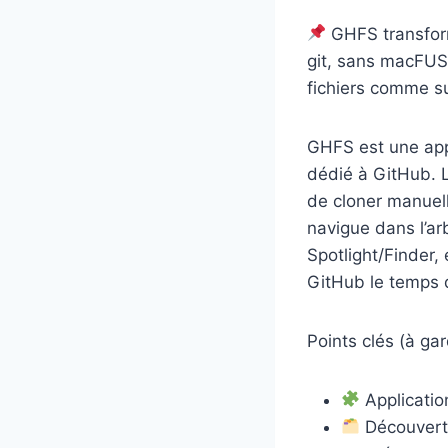
GHFS transform
git, sans macFUSE
fichiers comme su
GHFS est une appl
dédié à GitHub. L
de cloner manuel
navigue dans l’ar
Spotlight/Finder, 
GitHub le temps 
Points clés (à gar
Applicatio
Découverte