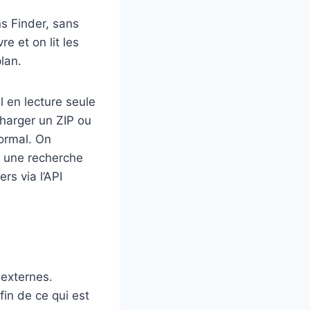
s Finder, sans
e et on lit les
lan.
 en lecture seule
charger un ZIP ou
ormal. On
t une recherche
ers via l’API
 externes.
in de ce qui est