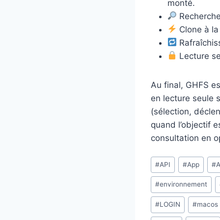
monté.
Recherche 
Clone à la
Rafraîchis
Lecture seu
Au final, GHFS e
en lecture seule
(sélection, décle
quand l’objectif e
consultation en o
Étiquettes
#
API
#
App
#
de
#
environnement
la
publication :
#
LOGIN
#
macos