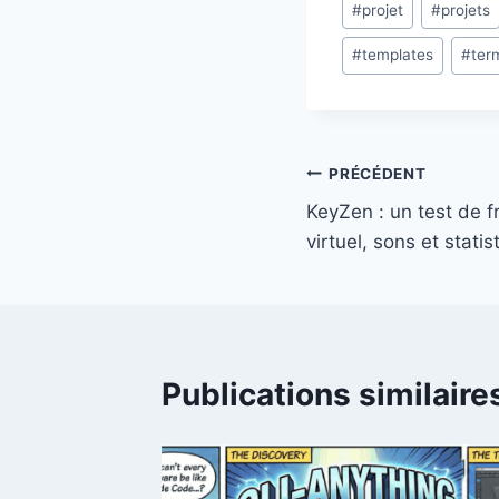
#
projet
#
projets
#
templates
#
ter
Navigation
PRÉCÉDENT
KeyZen : un test de f
de
virtuel, sons et statis
l’article
Publications similaire