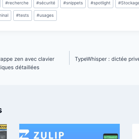
#
recherche
#
sécurité
#
snippets
#
spotlight
#
Stockag
minal
#
tests
#
usages
rappe zen avec clavier
TypeWhisper : dictée privé
tiques détaillées
s