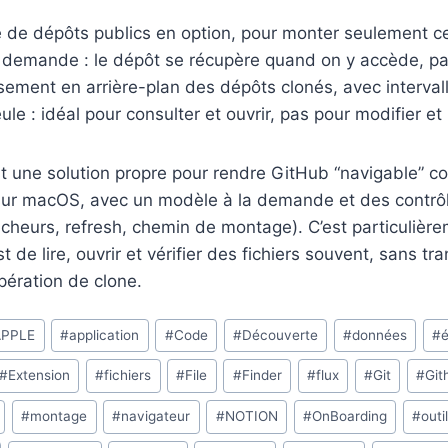
de dépôts publics en option, pour monter seulement ce 
 demande : le dépôt se récupère quand on y accède, pa
sement en arrière-plan des dépôts clonés, avec intervall
le : idéal pour consulter et ouvrir, pas pour modifier et
st une solution propre pour rendre GitHub “navigable” 
 sur macOS, avec un modèle à la demande et des contrôl
ncheurs, refresh, chemin de montage). C’est particulièr
st de lire, ouvrir et vérifier des fichiers souvent, sans 
pération de clone.
APPLE
#
application
#
Code
#
Découverte
#
données
#
é
#
Extension
#
fichiers
#
File
#
Finder
#
flux
#
Git
#
Git
#
montage
#
navigateur
#
NOTION
#
OnBoarding
#
outi