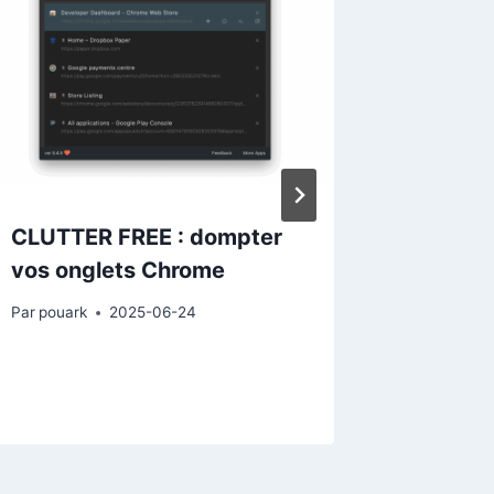
CLUTTER FREE : dompter
TIMEWI
vos onglets Chrome
& la ré
Par
pouark
2025-06-24
Par
pouark