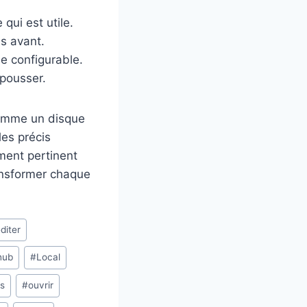
qui est utile.
s avant.
e configurable.
 pousser.
comme un disque
es précis
ement pertinent
transformer chaque
diter
hub
#
Local
ls
#
ouvrir