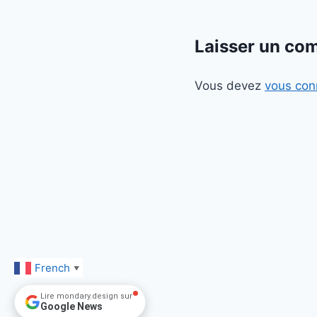
Laisser un co
Vous devez
vous con
French
▼
Lire mondary.design sur
Google News