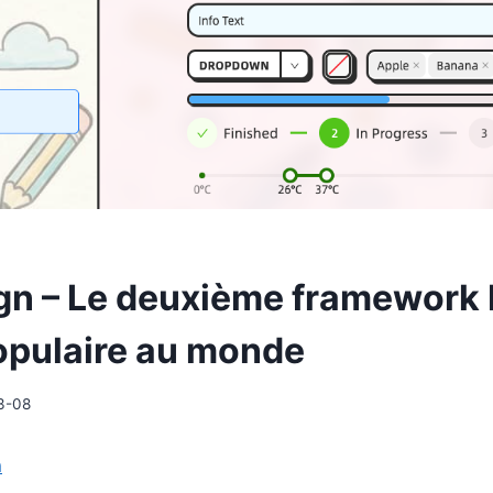
gn – Le deuxième framework 
populaire au monde
3-08
n