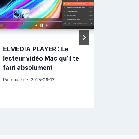
ELMEDIA PLAYER : Le
QUIT AL
lecteur vidéo Mac qu’il te
applica
faut absolument
et/ou 
Par
pouark
2025-06-13
Par
pouark