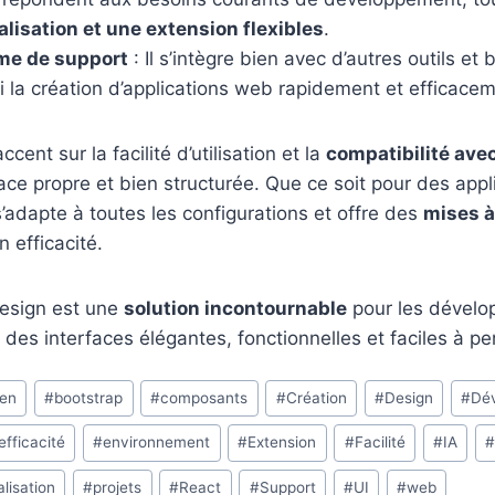
lisation et une extension flexibles
.
me de support
: Il s’intègre bien avec d’autres outils et 
nsi la création d’applications web rapidement et efficace
cent sur la facilité d’utilisation et la
compatibilité avec
face propre et bien structurée. Que ce soit pour des appl
s’adapte à toutes les configurations et offre des
mises à
 efficacité.
esign est une
solution incontournable
pour les dévelo
 des interfaces élégantes, fonctionnelles et faciles à pe
ien
#
bootstrap
#
composants
#
Création
#
Design
#
Dé
efficacité
#
environnement
#
Extension
#
Facilité
#
IA
#
lisation
#
projets
#
React
#
Support
#
UI
#
web