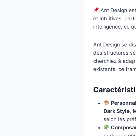
Ant Design est
et intuitives, par
intelligence, ce 
Ant Design se dis
des structures sé
cherchiez à adapt
existants, ce fr
Caractéristi
Personnal
Dark Style
,
M
selon les pré
Composan
pratiques qu