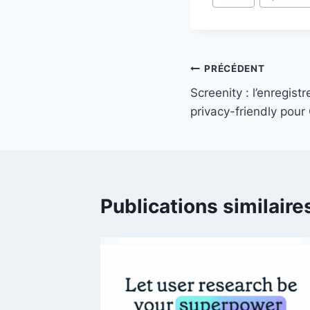
Navigation
PRÉCÉDENT
Screenity : l’enregistr
de
privacy-friendly pou
l’article
Publications similaire