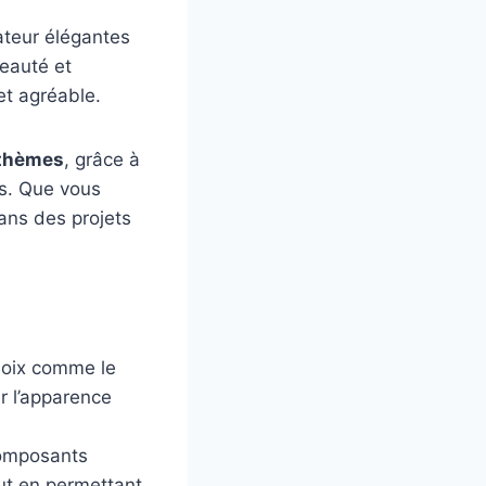
ateur élégantes
beauté et
et agréable.
 thèmes
, grâce à
es. Que vous
dans des projets
choix comme le
er l’apparence
composants
ut en permettant