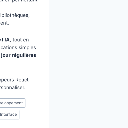
bibliothèques,
ment.
 l’IA
, tout en
ications simples
 jour régulières
ppeurs React
rsonnaliser.
veloppement
Interface