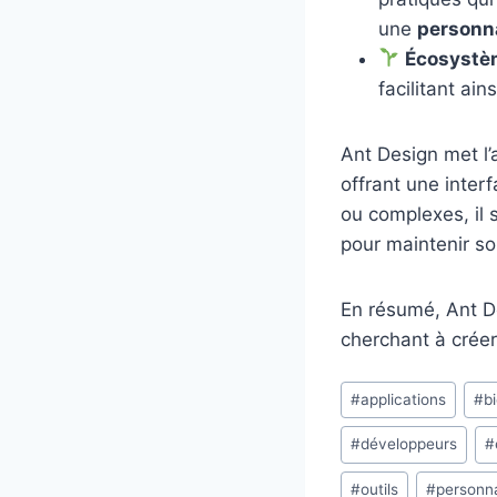
une
personna
Écosystè
facilitant ai
Ant Design met l’ac
offrant une inter
ou complexes, il 
pour maintenir son
En résumé, Ant D
cherchant à créer
Étiquettes
#
applications
#
b
de
#
développeurs
#
la
publication :
#
outils
#
personna