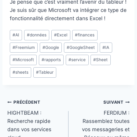
Je pense que c’est vraiment l’avenir du tableur !
Je suis sûr que Microsoft va intégrer ce type de
fonctionnalité directement dans Excel !
Étiquettes
#
AI
#
données
#
Excel
#
finances
de
#
Freemium
#
Google
#
GoogleSheet
#
IA
la
publication :
#
Microsoft
#
rapports
#
service
#
Sheet
#
sheets
#
Tableur
Navigation
PRÉCÉDENT
SUIVANT
HIGHTBEAM :
FERDIUM :
de
Recherche rapide
Rassemblez toutes
l’article
dans vos services
vos messageries et