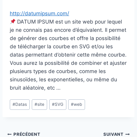
http://datumipsum.com/
DATUM IPSUM est un site web pour lequel
je ne connais pas encore d’équivalent. Il permet
de générer des courbes et offre la possibilité
de télécharger la courbe en SVG et/ou les
datas permettant d’obtenir cette même courbe.
Vous aurez la possibilité de combiner et ajuster
plusieurs types de courbes, comme les
sinusoïdes, les exponentielles, ou même du
bruit aléatoire, etc …
Étiquettes
#
Datas
#
site
#
SVG
#
web
de
la
publication :
Navigation
PRÉCÉDENT
SUIVANT