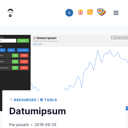
Aller
au
contenu
RESOURCES
|
🛠 TOOLS
Datumipsum
Par
pouark
2018-06-25