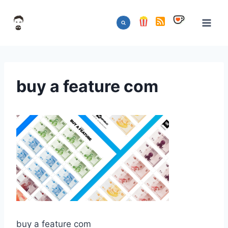
Aller
au
contenu
buy a feature com
buy a feature com