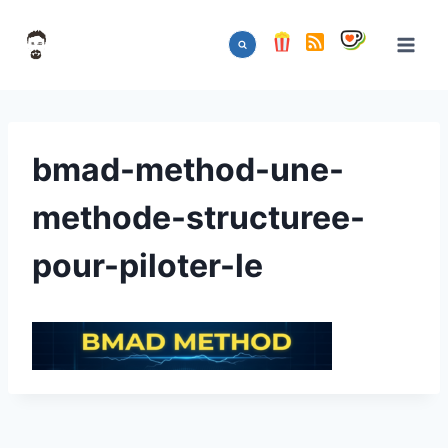
Aller
au
contenu
bmad-method-une-
methode-structuree-
pour-piloter-le