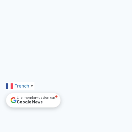
French
▼
Lire mondary.design sur
Google News