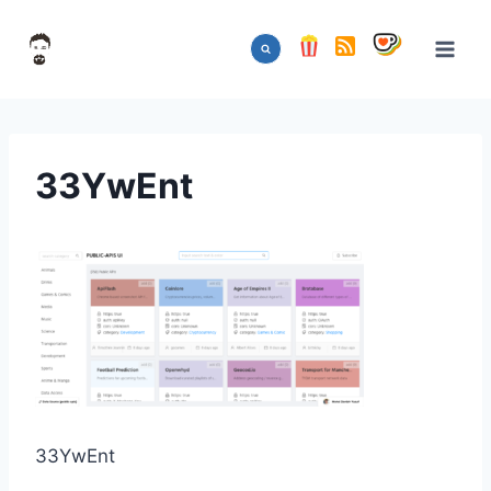
Aller
au
contenu
33YwEnt
33YwEnt